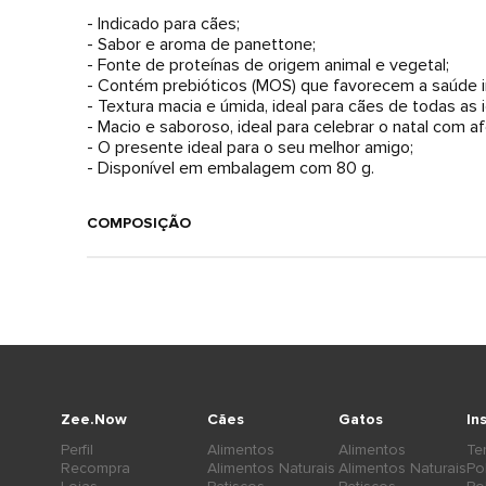
- Indicado para cães;
- Sabor e aroma de panettone;
- Fonte de proteínas de origem animal e vegetal;
- Contém prebióticos (MOS) que favorecem a saúde in
- Textura macia e úmida, ideal para cães de todas as 
- Macio e saboroso, ideal para celebrar o natal com a
- O presente ideal para o seu melhor amigo;
- Disponível em embalagem com 80 g.
COMPOSIÇÃO
Zee.Now
Cães
Gatos
In
Perfil
Alimentos
Alimentos
Te
Recompra
Alimentos Naturais
Alimentos Naturais
Po