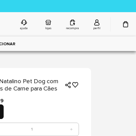
ajuda
lojas
recompra
perfil
CIONAR
Natalino Pet Dog com
s de Carne para Cães
99
1