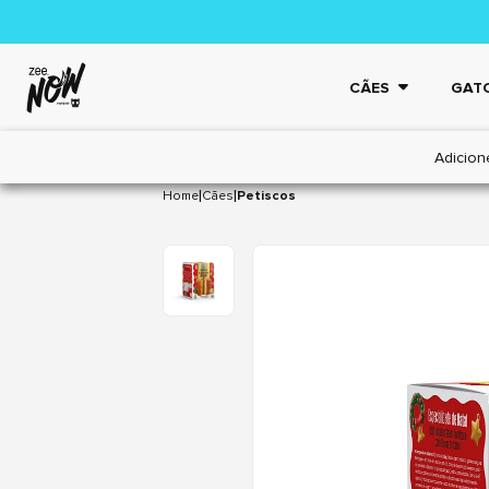
CÃES
GAT
Adicion
|
|
Home
Cães
Petiscos