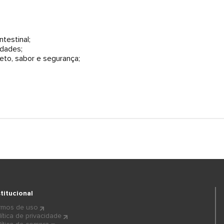
testinal;
idades;
feto, sabor e segurança;
stitucional
rmos de uso
lítica de privacidade