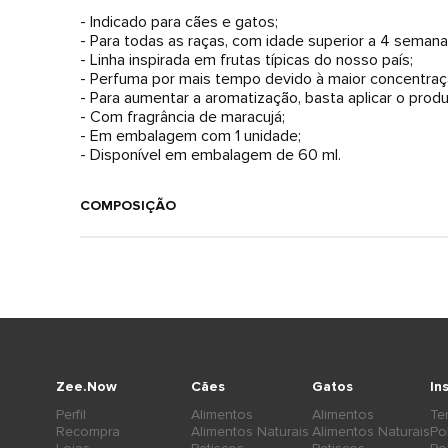
- Indicado para cães e gatos;
- Para todas as raças, com idade superior a 4 semana
- Linha inspirada em frutas típicas do nosso país;
- Perfuma por mais tempo devido à maior concentraçã
- Para aumentar a aromatização, basta aplicar o prod
- Com fragrância de maracujá;
- Em embalagem com 1 unidade;
- Disponível em embalagem de 60 ml.
COMPOSIÇÃO
Zee.Now
Cães
Gatos
In
Perfil
Alimentos
Alimentos
Te
Recompra
Alimentos Naturais
Alimentos Naturais
Po