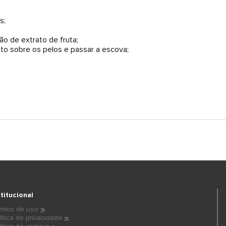
s;
o de extrato de fruta;
uto sobre os pelos e passar a escova;
stitucional
rmos de uso
lítica de privacidade