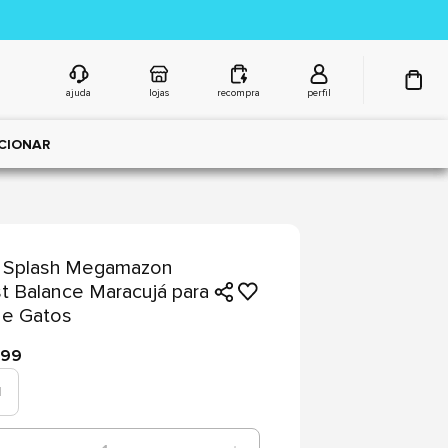
ajuda
lojas
recompra
perfil
CIONAR
 Splash Megamazon
t Balance Maracujá para
 e Gatos
,99
l