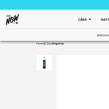
CÃES
GAT
Adicion
|
|
Home
Cães
Higiene