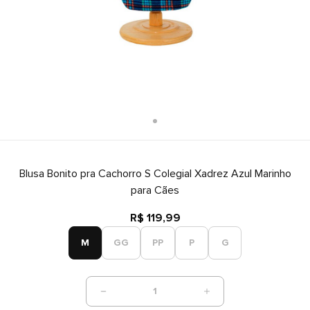
Blusa Bonito pra Cachorro S Colegial Xadrez Azul Marinho
para Cães
R$ 119,99
M
GG
PP
P
G
1