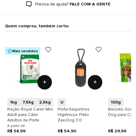
Precisa de ajuda?
FALE COM A GENTE
Quem comprou, também curtiu
Mais vendidos
+
+
1kg
7,5kg
2,5kg
U
100g
Ração Royal Canin Mini
Porta-Saquinhos
Biscoito Gour
Adult para Cães
Higiênicos Preto
Dog para Cãe
Adultos de Porte
Zee.Dog 3.0
Pequeno
A partir de
R$ 58,99
R$ 54,90
R$ 29,99