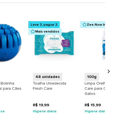
Leve 3, pague 2
Zee.Now Indica
Mais vendidos
+
+
+
48 unidades
100g
 Bolinha
Toalha Umedecida
Limpa Orelhas Fresh
l para Cães
Fresh Care
Care para Cães e
Gatos
R$ 19,99
R$ 15,99
sse
Higiene diária
Higiene diária