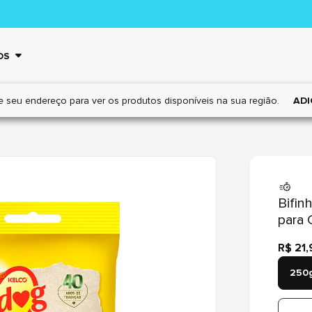
OS
e seu endereço para ver os
produtos disponíveis na sua região.
ADI
Bifin
para 
R$ 21,
250