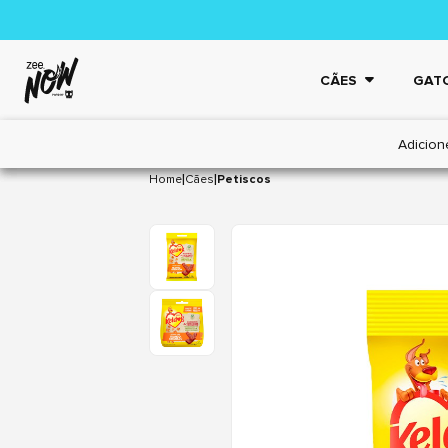
CÃES
GAT
Adicion
|
|
Home
Cães
Petiscos