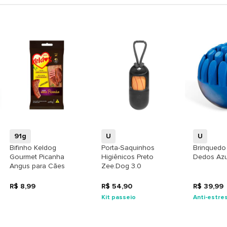
+
+
91g
U
U
Bifinho Keldog
Porta-Saquinhos
Brinquedo
Gourmet Picanha
Higiênicos Preto
Dedos Azu
Angus para Cães
Zee.Dog 3.0
R$ 8,99
R$ 54,90
R$ 39,99
Kit passeio
Anti-estre