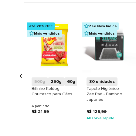
até 20% OFF
Zee.Now Indica
Mais vendidos
Mais vendidos
+
+
500g
250g
60g
30 unidades
Bifinho Keldog
Tapete Higiênico
Churrasco para Cães
Zee.Pad - Bamboo
Japonês
A partir de
R$ 21,99
R$ 129,99
Absorve rápido