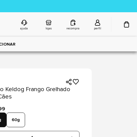
ajuda
lojas
recompra
perfil
CIONAR
ho Keldog Frango Grelhado
Cães
99
g
60g