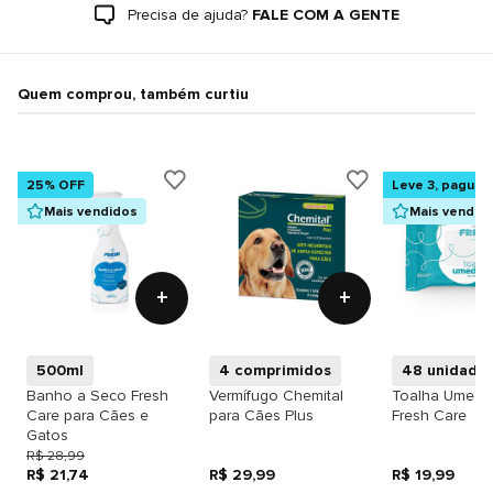
Precisa de ajuda?
FALE COM A GENTE
Quem comprou, também curtiu
25% OFF
Leve 3, pague 
Mais vendidos
Mais vendid
+
+
500ml
4 comprimidos
48 unidade
Banho a Seco Fresh
Vermífugo Chemital
Toalha Umede
Care para Cães e
para Cães Plus
Fresh Care
Gatos
R$ 28,99
R$ 21,74
R$ 29,99
R$ 19,99