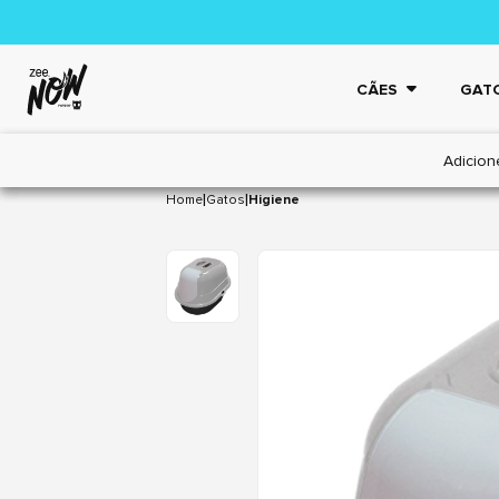
CÃES
GAT
Adicion
|
|
Home
Gatos
Higiene