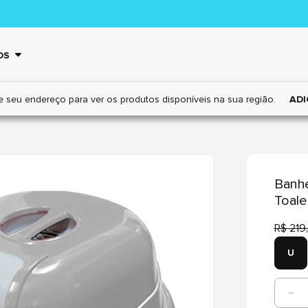
OS
e seu endereço para ver os
produtos disponíveis na sua região.
ADI
Banhe
Toale
R$ 219
U