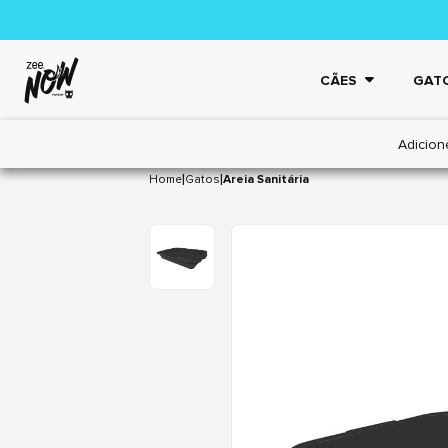
CÃES
GAT
Adicion
|
|
Home
Gatos
Areia Sanitária