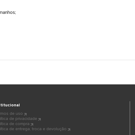
amanhos;
stitucional
rmos de uso
lítica de privacidade
lítica de compra
lítica de entrega, troca e devolução