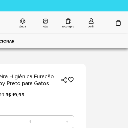
ajuda
lojas
recompra
perfil
CIONAR
ira Higiênica Furacão
oy Preto para Gatos
99
R$ 19,99
1