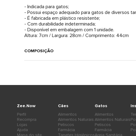
- Indicada para gatos;
- Possui espaço adequado para gatos de diversos t
- É fabricada em plástico resistente;
- Com durabilidade indeterminada;
- Disponível em embalagem com 1 unidade.
Altura: 7cm / Largura: 28cm / Comprimento: 44cm
COMPOSIÇÃO
Zee.Now
Cães
Gatos
In
Perfil
Alimentos
Alimentos
Te
Recompra
Alimentos Naturais
Alimentos Naturais
Po
Lojas
Petiscos
Petiscos
Po
Ajuda
Farmácia
Farmácia
Po
Mapa do site
Tapetes Higiênicos
Areia Sanitária