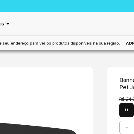
OS
e seu endereço para ver os
produtos disponíveis na sua região.
ADI
Banhe
Pet J
R$ 24,
U