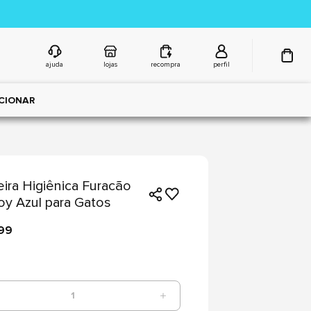
ajuda
lojas
recompra
perfil
CIONAR
ira Higiênica Furacão
oy Azul para Gatos
,99
1