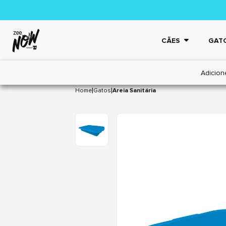
CÃES
GAT
Adicion
|
|
Home
Gatos
Areia Sanitária