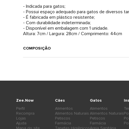
- Indicada para gatos;
- Possui espaço adequado para gatos de diversos t
- É fabricada em plástico resistente;
- Com durabilidade indeterminada;
- Disponível em embalagem com 1 unidade.
Altura: 7cm / Largura: 28cm / Comprimento: 44cm
COMPOSIÇÃO
Zee.Now
Cães
Gatos
In
Perfil
Alimentos
Alimentos
Te
Recompra
Alimentos Naturais
Alimentos Naturais
Po
Lojas
Petiscos
Petiscos
Po
Ajuda
Farmácia
Farmácia
Po
Mapa do site
Tapetes Higiênicos
Areia Sanitária