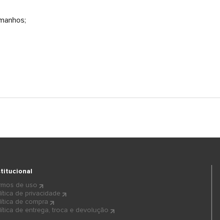
amanhos;
stitucional
rmos de uso
lítica de privacidade
lítica de compra
lítica de entrega, troca e devolução