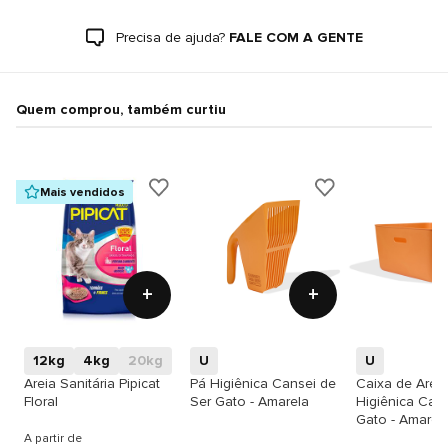
Precisa de ajuda?
FALE COM A GENTE
Quem comprou, também curtiu
Mais vendidos
+
+
12kg
4kg
20kg
U
U
Areia Sanitária Pipicat
Pá Higiênica Cansei de
Caixa de Areia
Floral
Ser Gato - Amarela
Higiênica Cans
Gato - Amarel
A partir de