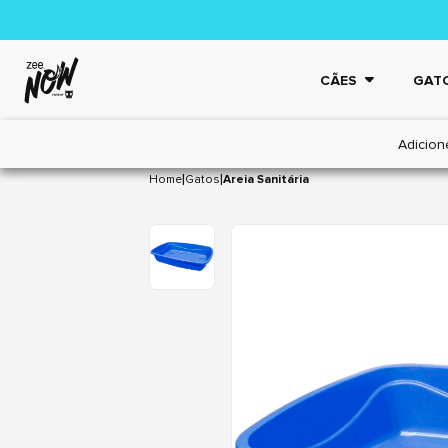
CÃES
GAT
Adicion
|
|
Home
Gatos
Areia Sanitária