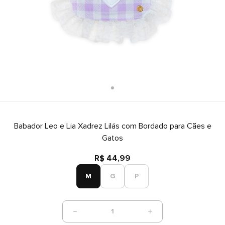
Babador Leo e Lia Xadrez Lilás com Bordado para Cães e
Gatos
R$ 44,99
M
G
P
1