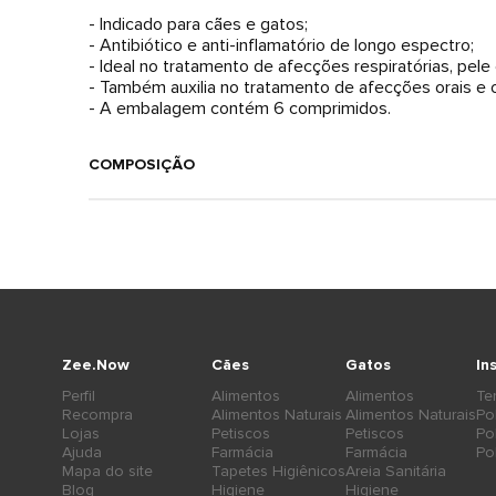
- Indicado para cães e gatos;
- Antibiótico e anti-inflamatório de longo espectro;
- Ideal no tratamento de afecções respiratórias, pele 
- Também auxilia no tratamento de afecções orais e 
- A embalagem contém 6 comprimidos.
COMPOSIÇÃO
Zee.Now
Cães
Gatos
In
Perfil
Alimentos
Alimentos
Te
Recompra
Alimentos Naturais
Alimentos Naturais
Po
Lojas
Petiscos
Petiscos
Po
Ajuda
Farmácia
Farmácia
Po
Mapa do site
Tapetes Higiênicos
Areia Sanitária
Blog
Higiene
Higiene