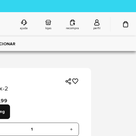
ajuda
lojas
recompra
perfil
CIONAR
x-2
,99
mg
1