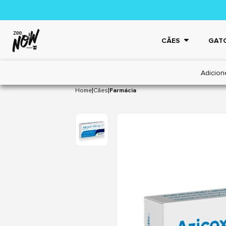
CÃES
GAT
Adicion
|
|
Home
Cães
Farmácia