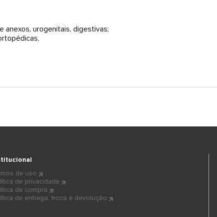
e anexos, urogenitais, digestivas;
ortopédicas,
stitucional
rmos de uso
lítica de privacidade
lítica de compra
lítica de entrega, troca e devolução