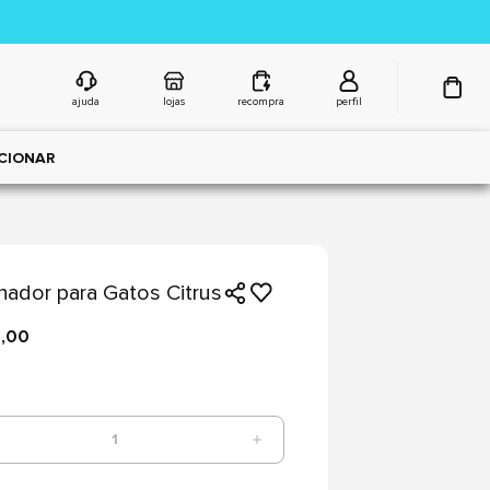
ajuda
lojas
recompra
perfil
CIONAR
hador para Gatos Citrus
8,00
1