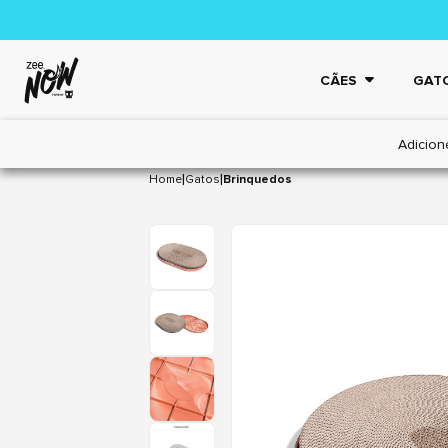
CÃES
GAT
Adicion
|
|
Home
Gatos
Brinquedos