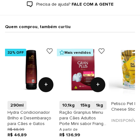
Precisa de ajuda?
FALE COM A GENTE
Quem comprou, também curtiu
32% OFF
Mais vendidos
+
+
Petisco Pet Del
290ml
10,1kg
15kg
1kg
3kg
Cheese Sticks
Hydra Condicionador
Ração Granplus Menu
Brilho e Desembaraço
para Cães Adultos
INDISPONÍVE
para Cães e Gatos
Porte Mini sabor Frango
& Arroz
R$ 68,99
A partir de
R$ 46,89
R$ 136,99