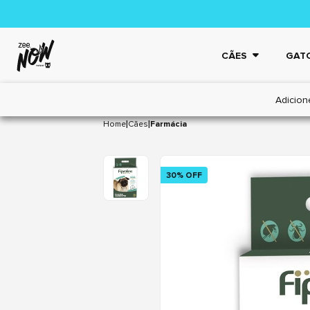
CÃES
GAT
Adicion
|
|
Home
Cães
Farmácia
30% OFF