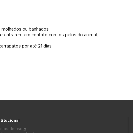
o molhados ou banhados;
ue entrarem em contato com os pelos do animal;
arrapatos por até 21 dias;
stitucional
rmos de uso