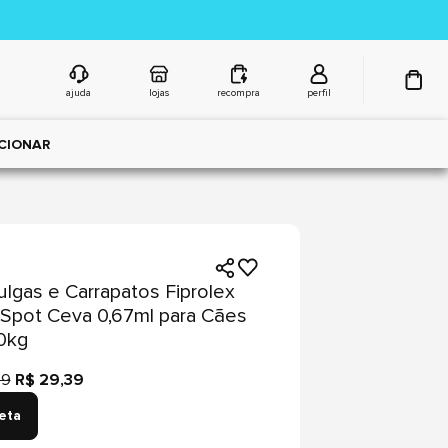
ajuda
lojas
recompra
perfil
CIONAR
ulgas e Carrapatos Fiprolex
Spot Ceva 0,67ml para Cães
0kg
99
R$ 29,39
peta