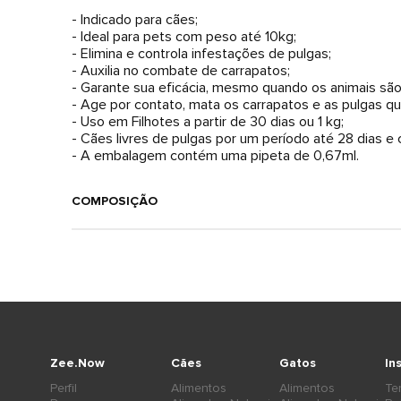
- Indicado para cães;
- Ideal para pets com peso até 10kg;
- Elimina e controla infestações de pulgas;
- Auxilia no combate de carrapatos;
- Garante sua eficácia, mesmo quando os animais sã
- Age por contato, mata os carrapatos e as pulgas q
- Uso em Filhotes a partir de 30 dias ou 1 kg;
- Cães livres de pulgas por um período até 28 dias e c
- A embalagem contém uma pipeta de 0,67ml.
COMPOSIÇÃO
Zee.Now
Cães
Gatos
In
Perfil
Alimentos
Alimentos
Te