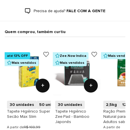
Precisa de ajuda?
FALE COM A GENTE
Quem comprou, também curtiu
até 13% OFF
Zee.Now Indica
Mais vendid
Mais vendidos
Mais vendidos
+
+
30 unidades
50 unidades
30 unidades
10 unidades
2,5kg
12k
Tapete Higiênico Super
Tapete Higiênico
Ração Premier
Secão Max Slim
Zee.Pad - Bamboo
Natural para 
Japonês
Adultos sabor
A partir de
R$ 103,99
A partir de