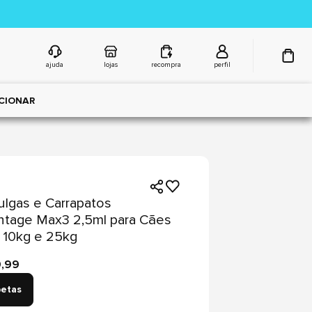
ajuda
lojas
recompra
perfil
CIONAR
ulgas e Carrapatos
tage Max3 2,5ml para Cães
 10kg e 25kg
0,99
petas