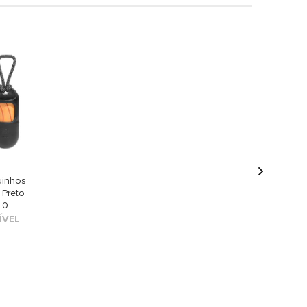
uinhos
 Preto
.0
ÍVEL
o