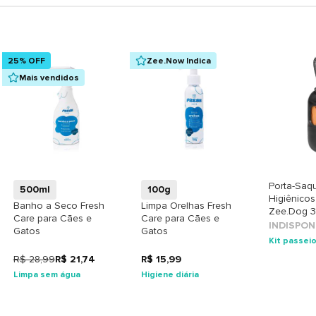
25% OFF
Zee.Now Indica
Mais vendidos
+
+
Porta-Saq
500ml
100g
Higiênicos
Banho a Seco Fresh
Limpa Orelhas Fresh
Zee.Dog 3
Care para Cães e
Care para Cães e
INDISPON
Gatos
Gatos
Kit passei
R$ 28,99
R$ 21,74
R$ 15,99
Limpa sem água
Higiene diária