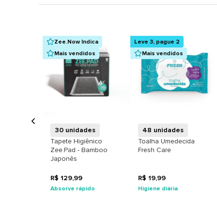
Zee.Now Indica
Leve 3, pague 2
Mais vendidos
Mais vendidos
+
+
30 unidades
48 unidades
Tapete Higiênico
Toalha Umedecida
Zee.Pad - Bamboo
Fresh Care
Japonês
R$ 129,99
R$ 19,99
Absorve rápido
Higiene diária