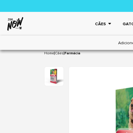
CÃES
GAT
Adicion
|
|
Home
Cães
Farmácia