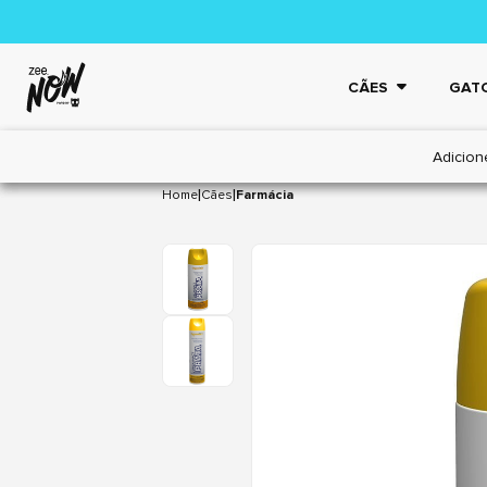
CÃES
GAT
Adicion
|
|
Home
Cães
Farmácia