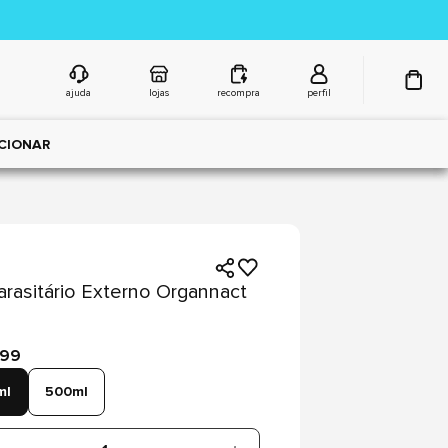
ajuda
lojas
recompra
perfil
CIONAR
arasitário Externo Organnact
,99
ml
500ml