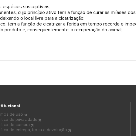
as espécies susceptíveis;
entes, cujo princípio ativo tem a função de curar as miíases dos
deixando o local livre para a cicatrização;
ico, tem a função de cicatrizar a ferida em tempo recorde e imped
 do produto e, consequentemente, a recuperação do animal;
stitucional
rmos de uso
lítica de privacidade
lítica de compra
lítica de entrega, troca e devolução