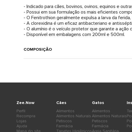
- Indicado para cães, bovinos, ovinos, equinos e outr
- Possui em sua formulação os mais eficientes compon
- O Fenitrothion geralmente expulsa a larva da ferida, 
- A clorexidina é um eficaz antibacteriano e antissépt
- O alumínio é o veículo protetor que garante a ação
- Disponível em embalagens com 200ml e 500ml.
COMPOSIÇÃO
Zee.Now
Cães
Gatos
In
Perfil
Alimentos
Alimentos
Te
Recompra
Alimentos Naturais
Alimentos Naturais
Po
Lojas
Petiscos
Petiscos
Po
Ajuda
Farmácia
Farmácia
Po
Mapa do site
Tapetes Higiênicos
Areia Sanitária