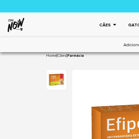
CÃES
GAT
Adicion
|
|
Home
Cães
Farmácia