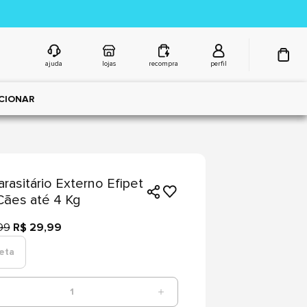
ajuda
lojas
recompra
perfil
CIONAR
arasitário Externo Efipet
Cães até 4 Kg
99
R$ 29,99
peta
1