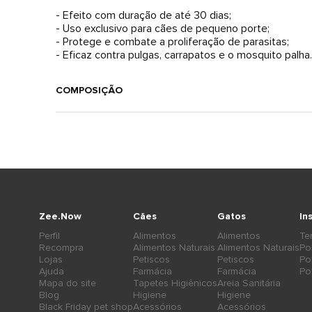
- Efeito com duração de até 30 dias;
- Uso exclusivo para cães de pequeno porte;
- Protege e combate a proliferação de parasitas;
- Eficaz contra pulgas, carrapatos e o mosquito palha.
COMPOSIÇÃO
Zee.Now
Cães
Gatos
In
Perfil
Alimentos
Alimentos
Te
Recompra
Alimentos Naturais
Alimentos Naturais
Po
Lojas
Petiscos
Petiscos
Po
Ajuda
Farmácia
Farmácia
Po
Mapa do site
Tapetes Higiênicos
Areia Sanitária
Blog
Higiene
Higiene
Black Friday pet shop
Acessórios
Acessórios