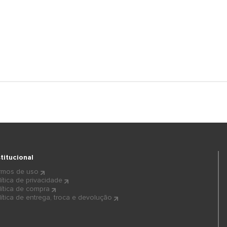
stitucional
rmos de uso
lítica de privacidade
lítica de compra
lítica de entrega, troca e devolução