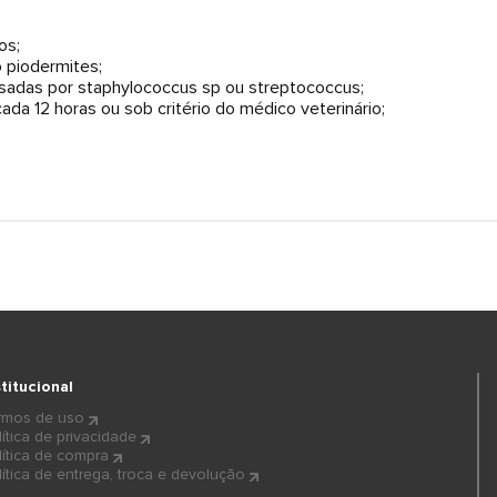
os;
 piodermites;
usadas por staphylococcus sp ou streptococcus;
da 12 horas ou sob critério do médico veterinário;
stitucional
rmos de uso
lítica de privacidade
lítica de compra
lítica de entrega, troca e devolução