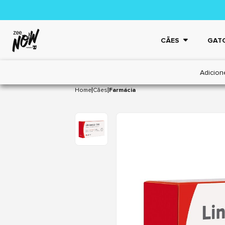
CÃES
GAT
Adicion
|
|
Home
Cães
Farmácia