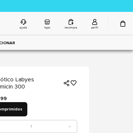
ajuda
lojas
recompra
perfil
CIONAR
iótico Labyes
micin 300
,99
omprimidos
1