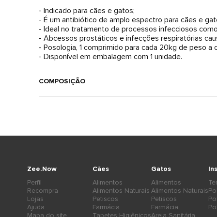
- Indicado para cães e gatos;
- É um antibiótico de amplo espectro para cães e gat
- Ideal no tratamento de processos infecciosos como
- Abcessos prostáticos e infecções respiratórias ca
- Posologia, 1 comprimido para cada 20kg de peso a ca
- Disponível em embalagem com 1 unidade.
COMPOSIÇÃO
Zee.Now
Cães
Gatos
In
Perfil
Alimentos
Alimentos
Te
Recompra
Alimentos Naturais
Alimentos Naturais
Po
Lojas
Petiscos
Petiscos
Po
Ajuda
Farmácia
Farmácia
Po
Mapa do site
Tapetes Higiênicos
Areia Sanitária