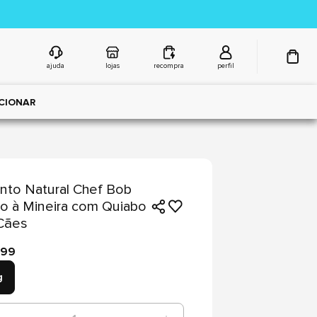
ajuda
lojas
recompra
perfil
CIONAR
nto Natural Chef Bob
o à Mineira com Quiabo
Cães
,99
g