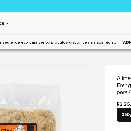
OS
e seu endereço para ver os
produtos disponíveis na sua região.
ADI
Alime
Frang
para 
R$ 26
350