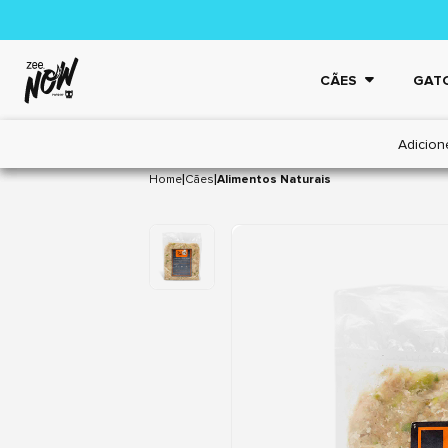
CÃES
GAT
Adicion
|
|
Home
Cães
Alimentos Naturais