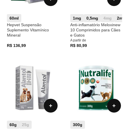
60ml
1mg
0,5mg
4mg
2mg
Hepvet Suspensão
Anti-inflamatório Meloxinew
Suplemento Vitamínico
10 Comprimidos para Cães
Mineral
e Gatos
A partir de
R$ 136,99
R$ 80,99
+
+
60g
25g
300g