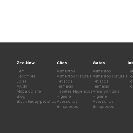
Zee.Now
Cães
Gatos
In
Perfil
Alimentos
Alimentos
Te
Recompra
Alimentos Naturais
Alimentos Naturais
Po
Lojas
Petiscos
Petiscos
Po
Ajuda
Farmácia
Farmácia
Po
Mapa do site
Tapetes Higiênicos
Areia Sanitária
Blog
Higiene
Higiene
Black Friday pet shop
Acessórios
Acessórios
Brinquedos
Brinquedos