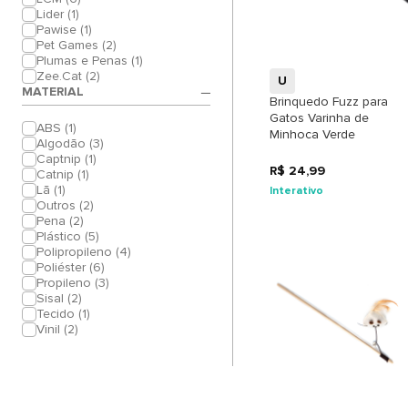
+
Lider (1)
Pawise (1)
Pet Games (2)
Plumas e Penas (1)
Zee.Cat (2)
U
MATERIAL
Brinquedo Fuzz para
Gatos Varinha de
ABS (1)
Minhoca Verde
Algodão (3)
Captnip (1)
R$ 24,99
Catnip (1)
Lã (1)
Interativo
Outros (2)
Pena (2)
Plástico (5)
Polipropileno (4)
Poliéster (6)
Propileno (3)
Sisal (2)
Tecido (1)
Vinil (2)
+