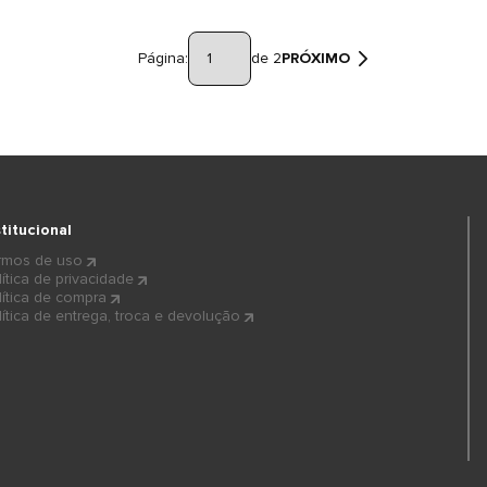
Página:
de 2
PRÓXIMO
stitucional
rmos de uso
lítica de privacidade
lítica de compra
lítica de entrega, troca e devolução