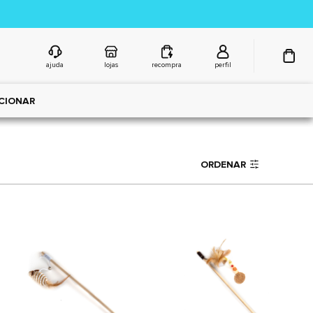
ajuda
lojas
recompra
perfil
CIONAR
ORDENAR