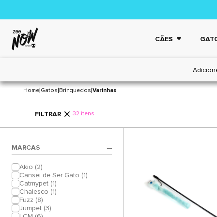
CÃES
GAT
Adicion
VARINHAS
|
|
|
Home
Gatos
Brinquedos
Varinhas
FILTRAR
32 itens
MARCAS
Akio (2)
Cansei de Ser Gato (1)
Catmypet (1)
Chalesco (1)
Fuzz (8)
Jumpet (3)
LCM (6)