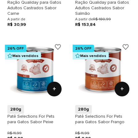
Ração Qualiday para Gatos
Ração Qualiday para Gatos
Adultos Castrados Sabor
Adultos Castrados Sabor
Carne
Salmão
A partir de
A partir de
R$ 180,99
R$ 30,99
R$ 153,84
26% OFF
26% OFF
Mais vendidos
Mais vendidos
+
+
280g
280g
Patê Selections For Pets
Patê Selections For Pets
para Gatos Sabor Peixe
para Gatos Sabor Frango
R$ 11,99
R$ 11,99