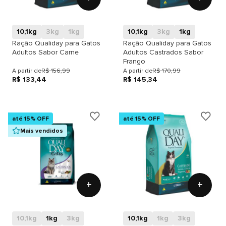
10,1kg
3kg
1kg
10,1kg
3kg
1kg
Ração Qualiday para Gatos
Ração Qualiday para Gatos
Adultos Sabor Carne
Adultos Castrados Sabor
Frango
A partir de
R$ 156,99
A partir de
R$ 170,99
R$ 133,44
R$ 145,34
até 15% OFF
até 15% OFF
Mais vendidos
+
+
10,1kg
1kg
3kg
10,1kg
1kg
3kg