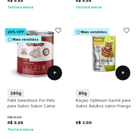
R$ 8,88
R$ 8,88
Textura macia
Textura macia
26% OFF
Mais vendidos
Mais vendidos
+
+
280g
85g
Patê Selections For Pets
Ração Optimum Sachê para
para Gatos Sabor Carne
Gatos Adultos sabor Frango
R$ 11,99
R$ 8,88
R$ 3,69
Textura macia