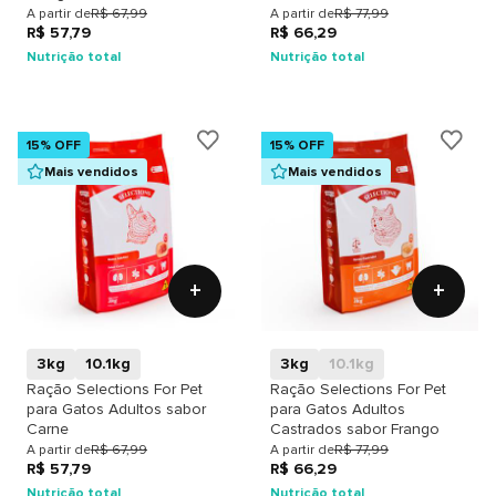
A partir de
R$ 67,99
A partir de
R$ 77,99
R$ 57,79
R$ 66,29
Nutrição total
Nutrição total
15% OFF
15% OFF
Mais vendidos
Mais vendidos
+
+
3kg
10.1kg
3kg
10.1kg
Ração Selections For Pet
Ração Selections For Pet
para Gatos Adultos sabor
para Gatos Adultos
Carne
Castrados sabor Frango
A partir de
R$ 67,99
A partir de
R$ 77,99
R$ 57,79
R$ 66,29
Nutrição total
Nutrição total