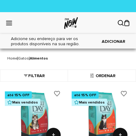
Adicione seu endereço para ver os
ADICIONAR
produtos disponíveis na sua região.
ALIMENTOS
1 item
|
|
Home
Gatos
Alimentos
FILTRAR
ORDENAR
até 15% OFF
até 15% OFF
Mais vendidos
Mais vendidos
+
+