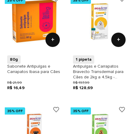
25% OFF
35% OFF
+
+
80g
1 pipeta
Sabonete Antipulgas e
Antipulgas e Carrapatos
Carrapatos Ibasa para Cães
Bravecto Transdermal para
Cães de 2kg a 4,5kg -
112,5mg
R$ 21,99
R$ 197,99
R$ 16,49
R$ 128,69
35% OFF
35% OFF