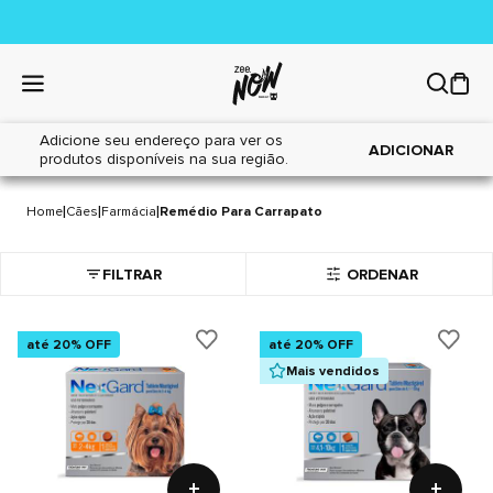
Adicione seu endereço para ver os
ADICIONAR
produtos disponíveis na sua região.
REMÉDIO PARA CARRAPATO
26 itens
|
|
|
Home
Cães
Farmácia
Remédio Para Carrapato
FILTRAR
ORDENAR
até 20% OFF
até 20% OFF
Mais vendidos
+
+