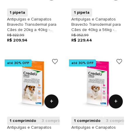
1 pipeta
1 pipeta
Antipulgas e Carrapatos
Antipulgas e Carrapatos
Bravecto Transdermal para
Bravecto Transdermal para
Cães de 20kg a 40kg -
Cães de 40kg a 56kg -
1000mg
1400mg
R$ 322,99
R$ 352,99
R$ 209,94
R$ 229,44
até 30% OFF
até 30% OFF
+
+
1 comprimido
3 comprimidos
1 comprimido
3 comprimid
Antipulgas e Carrapatos
Antipulgas e Carrapatos