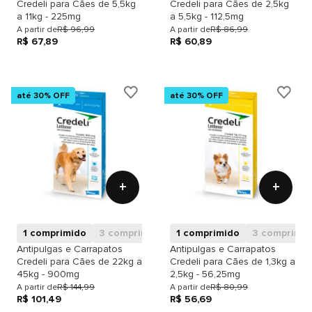
Credeli para Cães de 5,5kg
Credeli para Cães de 2,5kg
a 11kg - 225mg
a 5,5kg - 112,5mg
A partir de
R$ 96,99
A partir de
R$ 86,99
R$ 67,89
R$ 60,89
até 30% OFF
até 30% OFF
+
+
1 comprimido
3 comprimidos
1 comprimido
3 comprimid
Antipulgas e Carrapatos
Antipulgas e Carrapatos
Credeli para Cães de 22kg a
Credeli para Cães de 1,3kg a
45kg - 900mg
2,5kg - 56,25mg
A partir de
R$ 144,99
A partir de
R$ 80,99
R$ 101,49
R$ 56,69