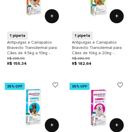
+
+
1 pipeta
1 pipeta
Antipulgas e Carrapatos
Antipulgas e Carrapatos
Bravecto Transdermal para
Bravecto Transdermal para
Cães de 4,5kg a 10kg -
Cães de 10kg a 20kg -
250mg
500mg
R$ 238,99
R$ 280,99
R$ 155,34
R$ 182,64
35% OFF
35% OFF
+
+