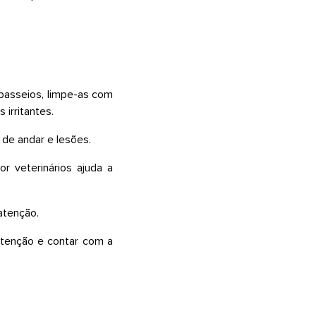
 passeios, limpe-as com
 irritantes.
 de andar e lesões.
r veterinários ajuda a
 atenção.
utenção e contar com a