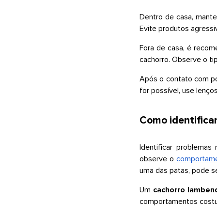
Dentro de casa, manten
Evite produtos agressi
Fora de casa, é recom
cachorro. Observe o ti
Após o contato com pol
for possível, use lenç
Como identifica
Identificar problemas
observe o
comportame
uma das patas, pode se
Um
cachorro lamben
comportamentos costum