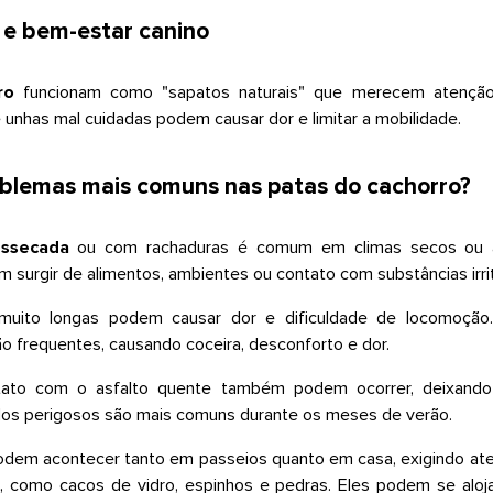
 e bem-estar canino
rro
funcionam como "sapatos naturais" que merecem atenção 
e unhas mal cuidadas podem causar dor e limitar a mobilidade.
oblemas mais comuns nas patas do cachorro?
essecada
ou com rachaduras é comum em climas secos ou a
surgir de alimentos, ambientes ou contato com substâncias irri
uito longas podem causar dor e dificuldade de locomoção.
o frequentes, causando coceira, desconforto e dor.
tato com o asfalto quente também podem ocorrer, deixand
dos perigosos são mais comuns durante os meses de verão.
odem acontecer tanto em passeios quanto em casa, exigindo ate
, como cacos de vidro, espinhos e pedras. Eles podem se aloja