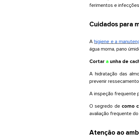
ferimentos e infecçõe
Cuidados para m
A
higiene e a manuten
água morna, pano úmido
Cortar
a
unha de cac
A hidratação das almo
prevenir ressecamento
A inspeção frequente p
O segredo de
como cu
avaliação frequente do
Atenção ao ambi