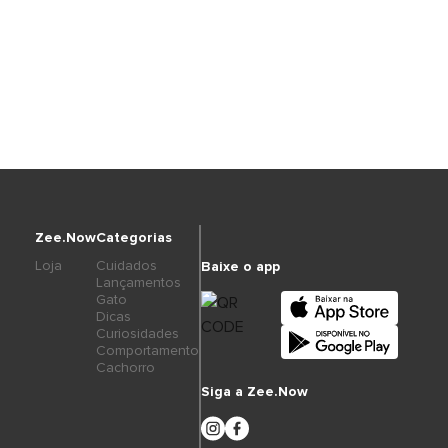
Zee.Now
Categorias
Loja
Cuidados
Baixe o app
Lançamentos
Gato
Dicas
Curiosidades
Comportamento
Cachorro
Siga a Zee.Now