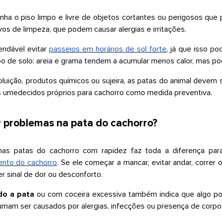
ha o piso limpo e livre de objetos cortantes ou perigosos que 
vos de limpeza, que podem causar alergias e irritações.
endável evitar
passeios em horários de sol forte
, já que isso p
po de solo: areia e grama tendem a acumular menos calor, mas po
uição, produtos químicos ou sujeira, as patas do animal devem s
os umedecidos próprios para cachorro como medida preventiva.
r problemas na pata do cachorro?
 nas patas do cachorro com rapidez faz toda a diferença para
nto do cachorro
. Se ele começar a mancar, evitar andar, correr
r sinal de dor ou desconforto.
do a pata
ou com coceira excessiva também indica que algo po
am ser causados por alergias, infecções ou presença de corpo