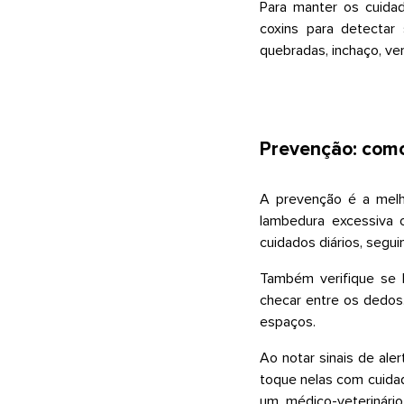
Para manter os cuidad
coxins para detectar
quebradas, inchaço, ve
Prevenção: como
A prevenção é a melho
lambedura excessiva o
cuidados diários, segu
Também verifique se h
checar entre os dedos
espaços.
Ao notar sinais de ale
toque nelas com cuidad
um médico-veterinári