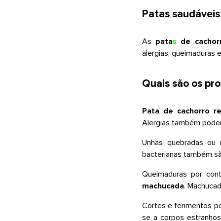
Patas saudáveis
As
pata
s
de cacho
alergias, queimaduras 
Quais são os pr
Pata de cachorro r
Alergias também podem 
Unhas quebradas ou m
bacterianas também sã
Queimaduras por con
machucada
. Machuca
Cortes e ferimentos p
se a corpos estranhos