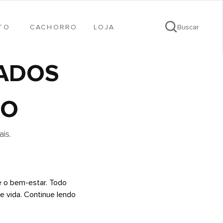
TO
CACHORRO
LOJA
Buscar
DADOS
RO
is.
e o bem-estar. Todo
e vida. Continue lendo