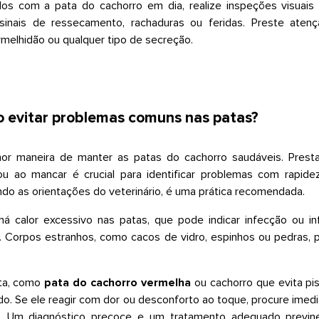
os com a pata do cachorro em dia, realize inspeções visuais r
 sinais de ressecamento, rachaduras ou feridas. Preste aten
rmelhidão ou qualquer tipo de secreção.
 evitar problemas comuns nas patas?
r maneira de manter as patas do cachorro saudáveis. Presta
u ao mancar é crucial para identificar problemas com rapidez.
indo as orientações do veterinário, é uma prática recomendada.
á calor excessivo nas patas, que pode indicar infecção ou in
. Corpos estranhos, como cacos de vidro, espinhos ou pedras, 
rta, como
pata do cachorro vermelha
ou cachorro que evita pi
o. Se ele reagir com dor ou desconforto ao toque, procure ime
o. Um diagnóstico precoce e um tratamento adequado previ