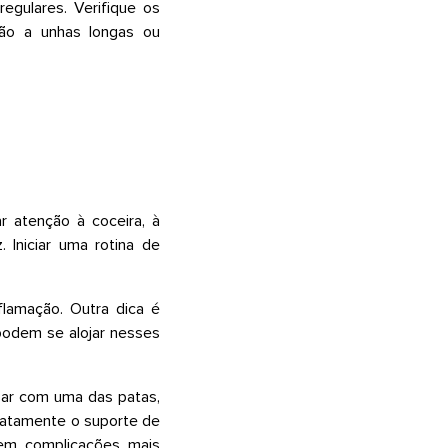
egulares. Verifique os
ção a unhas longas ou
r atenção à coceira, à
 Iniciar uma rotina de
flamação. Outra dica é
podem se alojar nesses
sar com uma das patas,
diatamente o suporte de
nem complicações mais