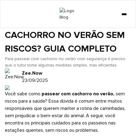
GATO
COMO PASSEAR COM
DICAS
CACHORRO NO VERÃO SEM
CURIOSIDADES
RISCOS? GUIA COMPLETO
COMPORTAMENTO
CACHORRO
Para passear com cachorro no verão com segurança é preciso
que o tutor tome algumas medidas simples, mas eficientes.
LOJA
Zee.Now
23/09/2025
Você sabe como
passear com cachorro no verão,
sem
riscos para a saúde? Essa dúvida é comum entre muitos
responsáveis que querem manter a rotina de caminhadas,
sem prejudicar o bem-estar do animal. A seguir, você
encontra os principais cuidados para os passeios nas
estações quentes, sem riscos ou problemas.