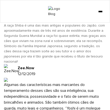
GATO
SHIBA: CONHEÇA O YOSHI
DICAS
A raça Shiba é uma das mais antigas e populares do Japão, com
CURIOSIDADES
aproximadamente mais de três mil anos de existência. Durante a
Segunda Guerra Mundial a raça foi quase extinta, mas graças aos
COMPORTAMENTO
cães que viviam na zona rural e sobreviveram, ela se recompôs.
Símbolo da Família Imperial Japonesa, segundo a tradição, os
CACHORRO
cães dessa raça trazem sorte ao seu tutor e o amor dos
japoneses por ela é tão grande que recebeu o título de tesouro
LOJA
nacional!
Zee.Now
12/12/2019
Algumas das características mais marcantes do
temperamento desses cães são sua inteligência, sua
independência, possessividade e o fato de serem muito
brincalhões e animados. São também ótimos cães de
guarda, muito leais e companheiros. “Yoshi é um moleque