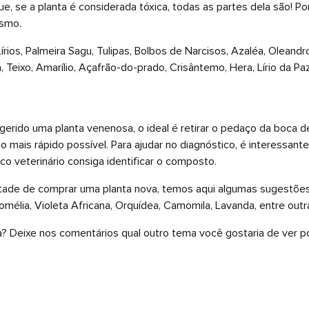
e, se a planta é considerada tóxica, todas as partes dela são! Po
esmo.
írios, Palmeira Sagu, Tulipas, Bolbos de Narcisos, Azaléa, Oleand
, Teixo, Amarílio, Açafrão-do-prado, Crisântemo, Hera, Lírio da Paz
erido uma planta venenosa, o ideal é retirar o pedaço da boca de
o o mais rápido possível. Para ajudar no diagnóstico, é interessan
co veterinário consiga identificar o composto.
tade de comprar uma planta nova, temos aqui algumas sugestões
omélia, Violeta Africana, Orquídea, Camomila, Lavanda, entre outr
a? Deixe nos comentários qual outro tema você gostaria de ver po