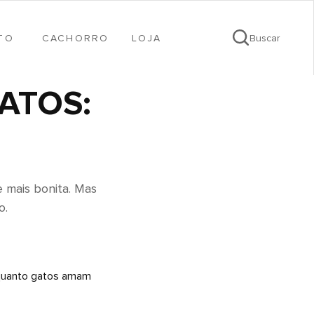
TO
CACHORRO
LOJA
Buscar
ATOS:
e mais bonita. Mas
o.
o quanto gatos amam