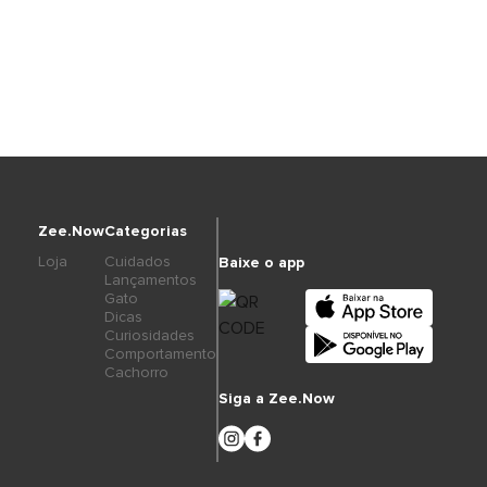
Zee.Now
Categorias
Loja
Cuidados
Baixe o app
Lançamentos
Gato
Dicas
Curiosidades
Comportamento
Cachorro
Siga a Zee.Now