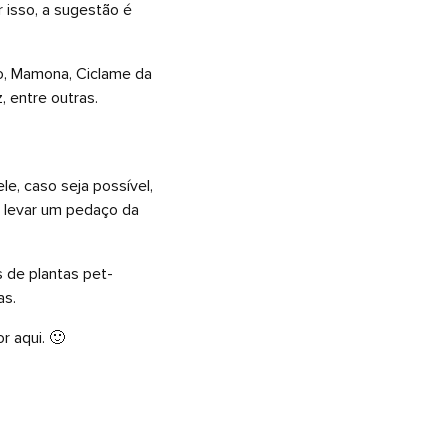
r isso, a sugestão é
ro, Mamona, Ciclame da
, entre outras.
le, caso seja possível,
te levar um pedaço da
 de plantas pet-
as.
r aqui. 🙂