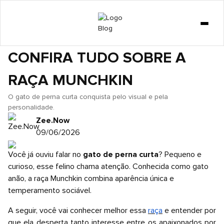
GATO
GATO DE PERNA CURTA:
DICAS
CONFIRA TUDO SOBRE A
CURIOSIDADES
RAÇA MUNCHKIN
COMPORTAMENTO
CACHORRO
O gato de perna curta conquista pelo visual e pela
personalidade.
LOJA
Zee.Now
09/06/2026
Você já ouviu falar no
gato de perna curta
? Pequeno e
curioso, esse felino chama atenção. Conhecida como gato
anão, a raça Munchkin combina aparência única e
temperamento sociável.
A seguir, você vai conhecer melhor essa
raça
e entender por
que ela desperta tanto interesse entre os apaixonados por