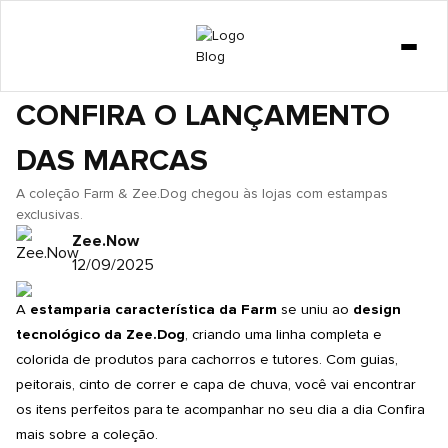
GATO
COLEÇÃO FARM & ZEE.DOG:
DICAS
CONFIRA O LANÇAMENTO
CURIOSIDADES
DAS MARCAS
COMPORTAMENTO
CACHORRO
A coleção Farm & Zee.Dog chegou às lojas com estampas
exclusivas.
LOJA
Zee.Now
12/09/2025
A
estamparia característica da Farm
se uniu ao
design
tecnológico da
Zee.Dog
, criando uma linha completa e
colorida de produtos para cachorros e tutores. Com guias,
peitorais, cinto de correr e capa de chuva, você vai encontrar
os itens perfeitos para te acompanhar no seu dia a dia Confira
mais sobre a coleção.