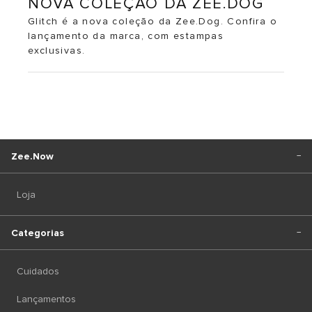
NOVA COLEÇÃO DA ZEE.DOG
Glitch é a nova coleção da Zee.Dog. Confira o
lançamento da marca, com estampas
exclusivas.
Zee.Now
Loja
Categorias
Cuidados
Lançamentos