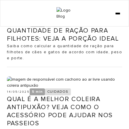
GATO
DICAS
5 min
CUIDADOS
19/05/2025
QUANTIDADE DE RAÇÃO PARA
CURIOSIDADES
FILHOTES: VEJA A PORÇÃO IDEAL
COMPORTAMENTO
Saiba como calcular a quantidade de ração para
filhotes de cães e gatos de acordo com idade, peso
CACHORRO
e porte.
LOJA
5 min
CUIDADOS
14/05/2025
QUAL É A MELHOR COLEIRA
ANTIPUXÃO? VEJA COMO O
ACESSÓRIO PODE AJUDAR NOS
PASSEIOS