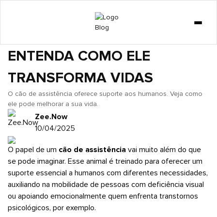
GATO
CÃO DE ASSISTÊNCIA:
DICAS
ENTENDA COMO ELE
CURIOSIDADES
TRANSFORMA VIDAS
COMPORTAMENTO
CACHORRO
O cão de assistência oferece suporte aos humanos. Veja como
ele pode melhorar a sua vida.
LOJA
Zee.Now
10/04/2025
O papel de um
cão de assistência
vai muito além do que
se pode imaginar. Esse animal é treinado para oferecer um
suporte essencial a humanos com diferentes necessidades,
auxiliando na mobilidade de pessoas com deficiência visual
ou apoiando emocionalmente quem enfrenta transtornos
psicológicos, por exemplo.